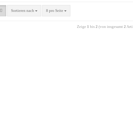
Sortieren nach
8 pro Seite
Zeige
1
bis
2
(von insgesamt
2
Arti