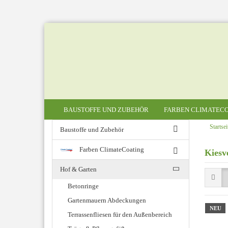
BAUSTOFFE UND ZUBEHÖR
FARBEN CLIMATECO
Startsei
Baustoffe und Zubehör
Farben ClimateCoating
Kiesv
ClimateCoating Außen
ClimateCoating Innen
Hof & Garten
Betonringe
Gartenmauern Abdeckungen
NEU
Terrassenfliesen für den Außenbereich