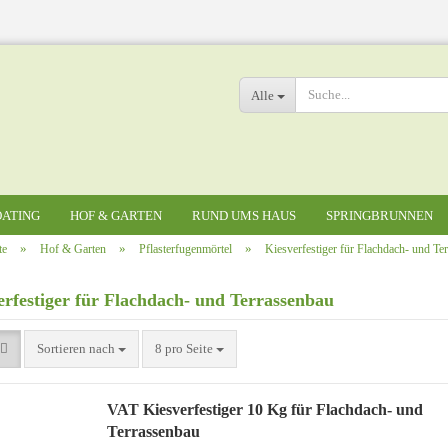
Alle
ATING
HOF & GARTEN
RUND UMS HAUS
SPRINGBRUNNEN
»
»
»
te
Hof & Garten
Pflasterfugenmörtel
Kiesverfestiger für Flachdach- und Te
erfestiger für Flachdach- und Terrassenbau
Betonwerksteinbrunn
Konto erstellen
Passwort vergessen?
Sortieren nach
8 pro Seite
VAT Kiesverfestiger 10 Kg für Flachdach- und
Terrassenbau
Pflasterfuge befahrbar