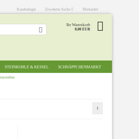
Kundenlogin
Erweiterte Suche
Merkzettel
Ihr Warenkorb
0,00 EUR
STEINKOHLE & KESSEL
SCHNÄPPCHENMARKT
rrassenbau
en
Terrassenfliesen Holzoptik
Terrassenfliesen Natursteinoptik
1
Regenwasserzysterne Beton