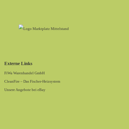
Externe Links
FiWa Warenhandel GmbH
CleanFire – Das Fischer-Heizsystem
Unsere Angebote bei eBay
Omega Computer Service Stefan Bassing