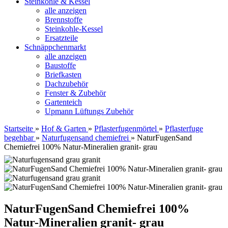
Steinkohle & Kessel
alle anzeigen
Brennstoffe
Steinkohle-Kessel
Ersatzteile
Schnäppchenmarkt
alle anzeigen
Baustoffe
Briefkasten
Dachzubehör
Fenster & Zubehör
Gartenteich
Upmann Lüftungs Zubehör
Startseite
»
Hof & Garten
»
Pflasterfugenmörtel
»
Pflasterfuge
begehbar
»
Naturfugensand chemiefrei
»
NaturFugenSand
Chemiefrei 100% Natur-Mineralien granit- grau
NaturFugenSand Chemiefrei 100%
Natur-Mineralien granit- grau