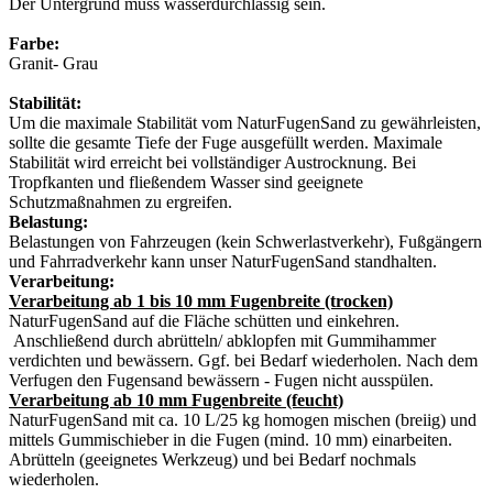
Der Untergrund muss wasserdurchlässig sein.
Farbe:
Granit- Grau
Stabilität:
Um die maximale Stabilität vom NaturFugenSand zu gewährleisten,
sollte die gesamte Tiefe der Fuge ausgefüllt werden. Maximale
Stabilität wird erreicht bei vollständiger Austrocknung. Bei
Tropfkanten und fließendem Wasser sind geeignete
Schutzmaßnahmen zu ergreifen.
Belastung:
Belastungen von Fahrzeugen (kein Schwerlastverkehr), Fußgängern
und Fahrradverkehr kann unser NaturFugenSand standhalten.
Verarbeitung:
Verarbeitung ab 1 bis 10 mm Fugenbreite (trocken)
NaturFugenSand auf die Fläche schütten und einkehren.
Anschließend durch abrütteln/ abklopfen mit Gummihammer
verdichten und bewässern. Ggf. bei Bedarf wiederholen. Nach dem
Verfugen den Fugensand bewässern - Fugen nicht ausspülen.
Verarbeitung ab 10 mm Fugenbreite (feucht)
NaturFugenSand mit ca. 10 L/25 kg homogen mischen (breiig) und
mittels Gummischieber in die Fugen (mind. 10 mm) einarbeiten.
Abrütteln (geeignetes Werkzeug) und bei Bedarf nochmals
wiederholen.