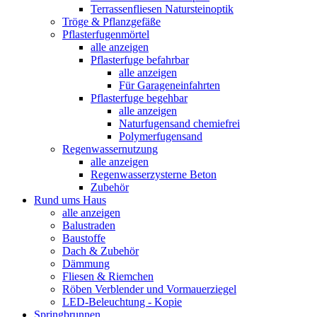
Terrassenfliesen Natursteinoptik
Tröge & Pflanzgefäße
Pflasterfugenmörtel
alle anzeigen
Pflasterfuge befahrbar
alle anzeigen
Für Garageneinfahrten
Pflasterfuge begehbar
alle anzeigen
Naturfugensand chemiefrei
Polymerfugensand
Regenwassernutzung
alle anzeigen
Regenwasserzysterne Beton
Zubehör
Rund ums Haus
alle anzeigen
Balustraden
Baustoffe
Dach & Zubehör
Dämmung
Fliesen & Riemchen
Röben Verblender und Vormauerziegel
LED-Beleuchtung - Kopie
Springbrunnen