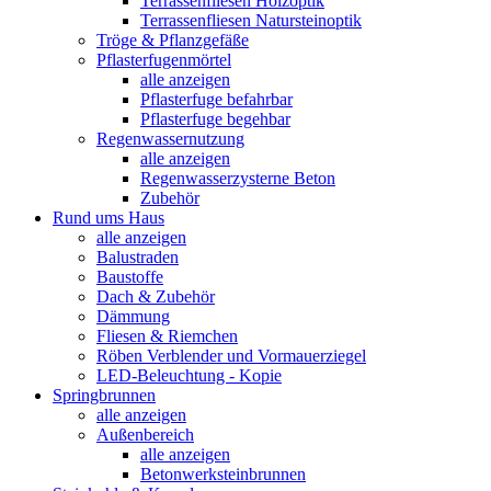
Terrassenfliesen Holzoptik
Terrassenfliesen Natursteinoptik
Tröge & Pflanzgefäße
Pflasterfugenmörtel
alle anzeigen
Pflasterfuge befahrbar
Pflasterfuge begehbar
Regenwassernutzung
alle anzeigen
Regenwasserzysterne Beton
Zubehör
Rund ums Haus
alle anzeigen
Balustraden
Baustoffe
Dach & Zubehör
Dämmung
Fliesen & Riemchen
Röben Verblender und Vormauerziegel
LED-Beleuchtung - Kopie
Springbrunnen
alle anzeigen
Außenbereich
alle anzeigen
Betonwerksteinbrunnen