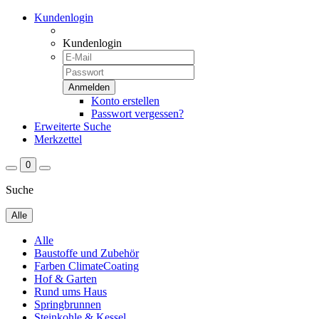
Kundenlogin
Kundenlogin
Konto erstellen
Passwort vergessen?
Erweiterte Suche
Merkzettel
0
Suche
Alle
Alle
Baustoffe und Zubehör
Farben ClimateCoating
Hof & Garten
Rund ums Haus
Springbrunnen
Steinkohle & Kessel